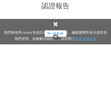
認證報告
×
我們將使用cookie等資訊來優化您的體驗，繼續瀏覽即表示您同意
回列表
我們使用。欲瞭解詳細內容，請詳閱
隱私權保護政策
03-2750850
YOUTUBE
LINE@
LINKEDIN
桃園市楊梅區中山北路一段199巷126號5F