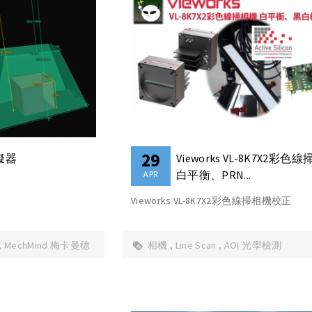
29
擬器
Vieworks VL-8K7X2彩色
白平衡、PRN...
APR
Vieworks VL-8K7X2彩色線掃相機校正
MechMind 梅卡曼德
相機
Line Scan
AOI 光學檢測