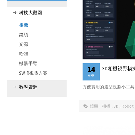
科技大觀園
相機
鏡頭
光源
軟體
機器手臂
14
3D相機視野模
SWIR視覺方案
APR
方便實用的選型規劃小工具
教學資源
鏡頭
相機
3D
Robot