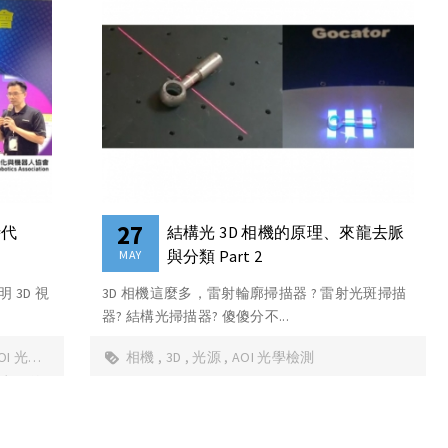
27
時代
結構光 3D 相機的原理、來龍去脈
與分類 Part 2
MAY
3D 視
3D 相機這麼多，雷射輪廓掃描器 ? 雷射光斑掃描
器? 結構光掃描器? 傻傻分不...
OI 光學
相機
3D
光源
AOI 光學檢測
 梅卡曼德