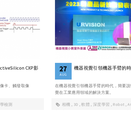
27
tiveSilicon CXP影
機器視覺引領機器手臂的
AUG
、影像卡、觸發取像
在機器視覺引領機器手臂的時代，簡要說明 
覺在工業應用領域的解決方案。
 光學檢測
相機
3D
軟體
深度學習
Robot
A
檢測
Aurora Vision Studio
MechMind