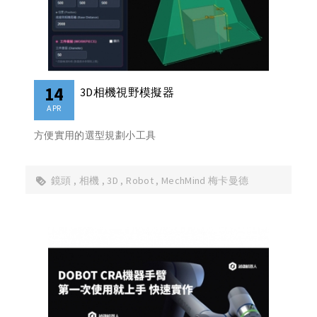
14
3D相機視野模擬器
APR
方便實用的選型規劃小工具
鏡頭
相機
3D
Robot
MechMind 梅卡曼德