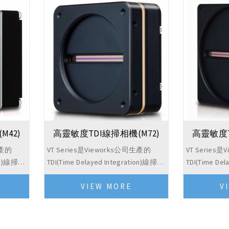
M42)
高靈敏度TDI線掃相機(M72)
高靈敏度T
生產的
VT Series是Vieworks公司生產的
VT Series
ion)線掃描
TDI(Time Delayed Integration)線掃描
TDI(Time De
靈敏度的
式相機，適用於要求高速和高靈敏度
式相機，適
VIEW MORE
V
TD...
的應用。基於Hybrid圖像感測器的T...
的應用。基於Hy