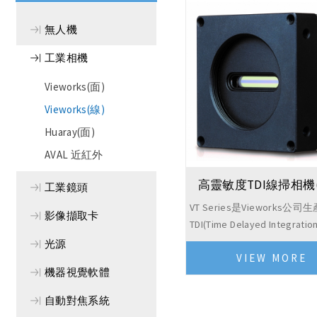
無人機
工業相機
Vieworks(面)
Vieworks(線)
Huaray(面)
AVAL 近紅外
高靈敏度TDI線掃相機(
工業鏡頭
VT Series是Vieworks公司
影像擷取卡
TDI(Time Delayed Integrat
相機，適用於要求高速和高
光源
VIEW MORE
應用。基於Hybrid圖像感測器的
機器視覺軟體
自動對焦系統