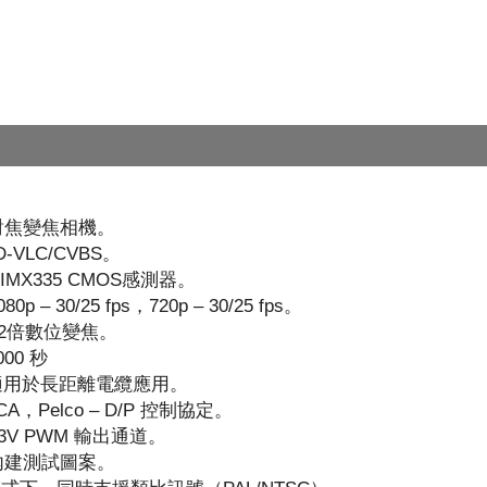
對焦變焦相機。
-VLC/CVBS。
尼IMX335 CMOS感測器。
 30/25 fps，720p – 30/25 fps。
32倍數位變焦。
000 秒
式適用於長距離電纜應用。
SCA，Pelco – D/P 控制協定。
.3V PWM 輸出通道。
內建測試圖案。