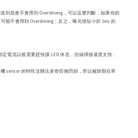
果你不知道到底會不會用到 Overdriving，可以這麼判斷，如果你的
用到 Overdriving；反之，曝光很短小於 1ms 的
過 LED 額定電流以後需要趕快讓 LED 休息，但線掃描速度太快，
 TDI 相機 sensor 的特性沒辦法多燈切換閃頻，所以被歸類在單