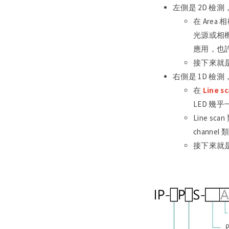
左側是 2D 檢測
在 Area
光源或相機
應用，也許會
接下來就是
右側是 1D 檢測
在
Line 
LED 幾
Line s
channel
接下來就是