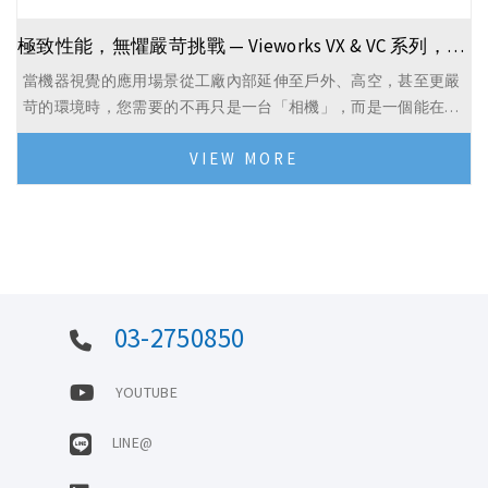
極致性能，無懼嚴苛挑戰 — Vieworks VX & VC 系列，定義工業與戶...
當機器視覺的應用場景從工廠內部延伸至戶外、高空，甚至更嚴
苛的環境時，您需要的不再只是一台「相機」，而是一個能在極
端條件下，依然提供穩定、可靠、頂尖影像品質的「強固視覺核
VIEW MORE
心」。
03-2750850
YOUTUBE
LINE@