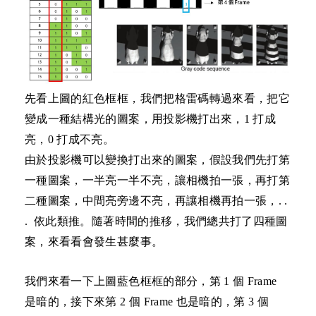
先看上圖的紅色框框，
我們把格雷碼轉過來
看，把它
變成一種結構光的圖案，用投影機打出來，
1
打成
亮，
0
打成不亮。
由於投影
機
可以變換打出來的圖案，假設我們先打第
一種圖案，一半亮一半不亮，讓相機拍一張，再打第
二種圖案，中間亮旁邊不亮，再讓相機再拍一張，
. .
.
依此類推
。
隨著時間的推移，我們總共打了四種圖
案，來看看會發生甚麼事。
我們來看一下上圖藍色框框的部分，第
1
個
Frame
是暗的，接下來第
2
個
Frame
也是暗的，第
3
個